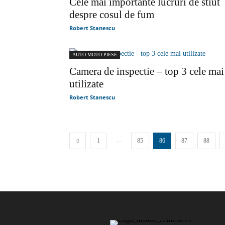
Cele mai importante lucruri de stiut
despre cosul de fum
Robert Stanescu
AUTO-MOTO-PIESE
Camera de inspectie – top 3 cele mai
utilizate
Robert Stanescu
...
1
85
86
87
88