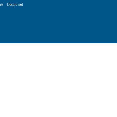
are
Despre noi
Firme
365,
Catalog