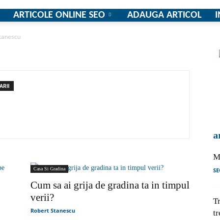
ARTICOLE ONLINE SEO
ADAUGA ARTICOL
I
Stanescu
firme
RII
si
a
M
Casa Si Gradina
SE
comunicate
Cum sa ai grija de gradina ta in timpul
verii?
Tr
Robert Stanescu
tr