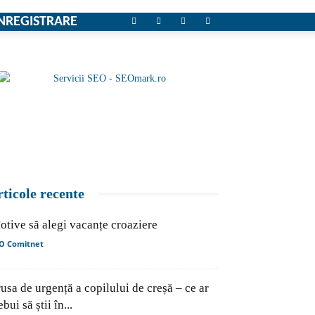
NREGISTRARE
rticole recente
otive să alegi vacanțe croaziere
O Comitnet
usa de urgență a copilului de creșă – ce ar
ebui să știi în...