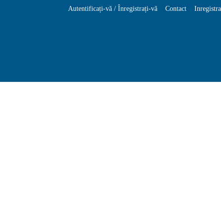
Autentificați-vă / Înregistrați-vă
Contact
Inregistr