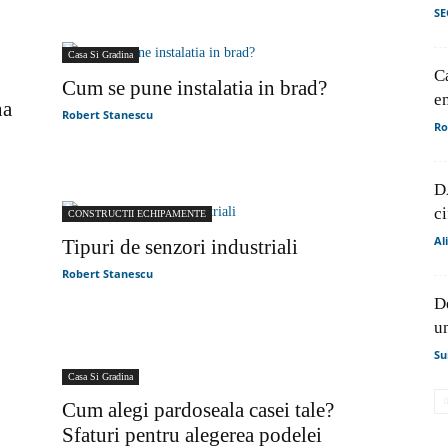
SE
de
Casa Si Gradina
Ca
Cum se pune instalatia in brad?
e
na
Robert Stanescu
Ro
presa
D
ci
CONSTRUCTII ECHIPAMENTE
Al
Tipuri de senzori industriali
Robert Stanescu
De
un
Su
Casa Si Gradina
Cum alegi pardoseala casei tale?
Sfaturi pentru alegerea podelei